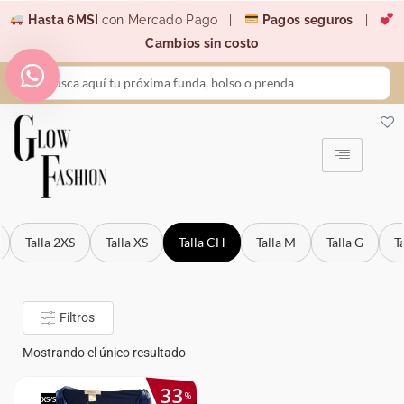
Ir
Hasta 6MSI
con Mercado Pago |
Pagos seguros
|
al
Cambios sin costo
contenido
Search
...
Talla 2XS
Talla XS
Talla CH
Talla M
Talla G
T
Filtros
Mostrando el único resultado
33
%
XS/S