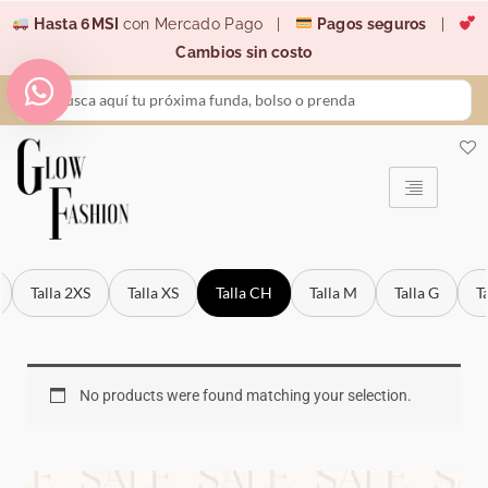
Ir
Hasta 6MSI
con Mercado Pago |
Pagos seguros
|
al
Cambios sin costo
contenido
Search
...
Talla 2XS
Talla XS
Talla CH
Talla M
Talla G
T
No products were found matching your selection.