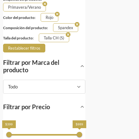
Primavera/Verano
Rojo
Color del producto:
Spandex
Composición del producto:
Talla CH (S)
Talla del producto:
Restablecer filtros
Filtrar por Marca del
producto
Todo
Filtrar por Precio
$399
$989