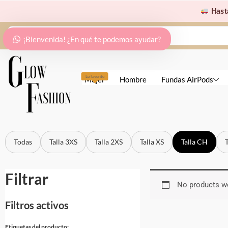
Ir
Hast
al
Search
contenido
¡Bienvenida! ¿En qué te podemos ayudar?
...
Lo favorito
Mujer
Hombre
Fundas AirPods
Todas
Talla 3XS
Talla 2XS
Talla XS
Talla CH
Filtrar
No products we
Filtros activos
Etiquetas del producto: