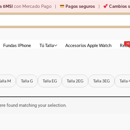
a 6MSI
con Mercado Pago |
Pagos seguros
|
Cambios s
N
Fundas IPhone
Tú Talla
Accesorios Apple Watch
Reba
Talla M
Talla G
Talla EG
Talla 2EG
Talla 3EG
Talla
re found matching your selection.