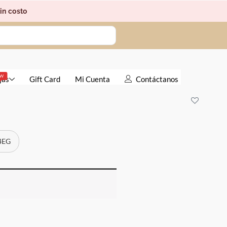
in costo
EW
jas
Gift Card
Mi Cuenta
Contáctanos
 4EG