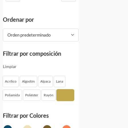
Ordenar por
Orden predeterminado
Filtrar por composición
Limpiar
Acrílico
Algodón
Alpaca
Lana
Poliamida
Poliéster
Rayón
Spandex
Filtrar por Colores