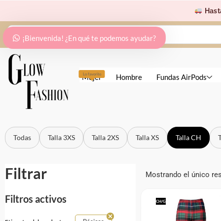
Ir
Hast
al
Search
contenido
¡Bienvenida! ¿En qué te podemos ayudar?
...
Lo favorito
Mujer
Hombre
Fundas AirPods
Todas
Talla 3XS
Talla 2XS
Talla XS
Talla CH
Filtrar
Mostrando el único re
Filtros activos
CH/G