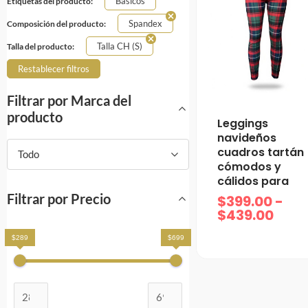
Básicos
Etiquetas del producto:
Spandex
Composición del producto:
Talla CH (S)
Talla del producto:
Restablecer filtros
Filtrar por Marca del
producto
Ran
Leggings
de
navideños
prec
cuadros tartán
Todo
desd
cómodos y
$399
cálidos para
hast
Filtrar por Precio
$
399.00
-
$439
$
439.00
$289
$699