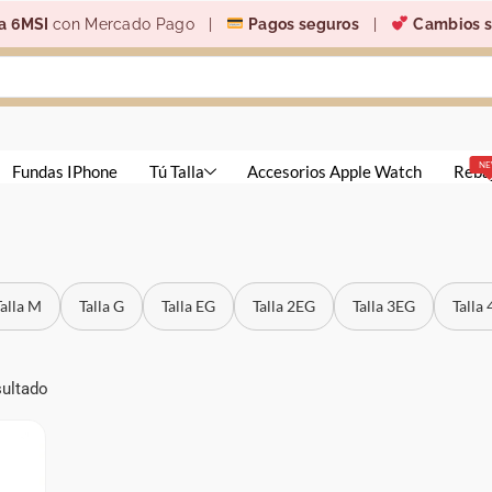
a 6MSI
con Mercado Pago |
Pagos seguros
|
Cambios s
N
Fundas IPhone
Tú Talla
Accesorios Apple Watch
Reba
Talla M
Talla G
Talla EG
Talla 2EG
Talla 3EG
Talla
sultado