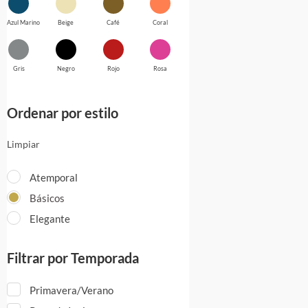
Azul Marino
Beige
Café
Coral
Gris
Negro
Rojo
Rosa
Ordenar por estilo
Limpiar
Atemporal
Básicos
Elegante
Filtrar por Temporada
Primavera/Verano