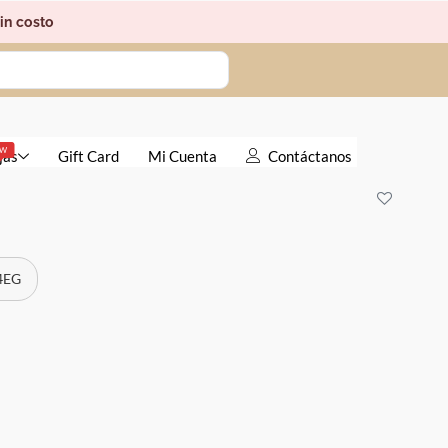
in costo
EW
jas
Gift Card
Mi Cuenta
Contáctanos
 4EG