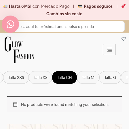
Ir
Hasta 6MSI
con Mercado Pago |
Pagos seguros
|
al
Cambios sin costo
contenido
Search
...
Talla 2XS
Talla XS
Talla CH
Talla M
Talla G
T
No products were found matching your selection.