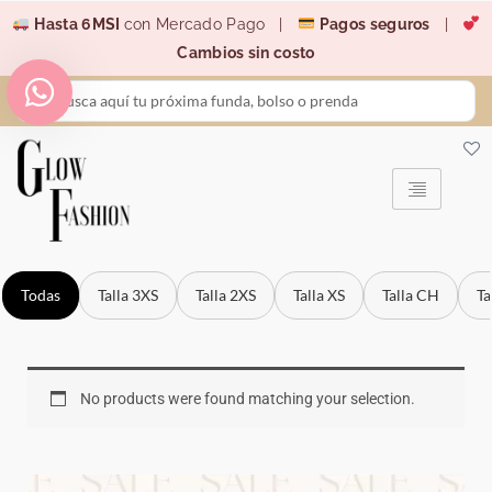
Ir
Hasta 6MSI
con Mercado Pago |
Pagos seguros
|
al
Cambios sin costo
contenido
Search
...
Todas
Talla 3XS
Talla 2XS
Talla XS
Talla CH
Ta
No products were found matching your selection.