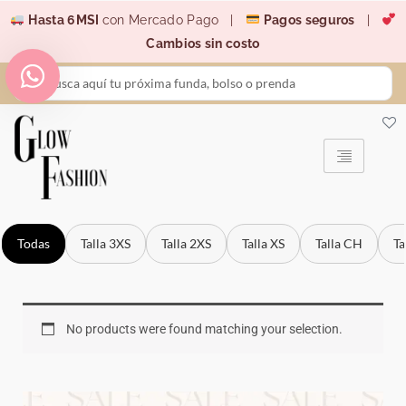
Ir
Hasta 6MSI
con Mercado Pago |
Pagos seguros
|
al
Cambios sin costo
contenido
Search
...
Todas
Talla 3XS
Talla 2XS
Talla XS
Talla CH
Ta
No products were found matching your selection.