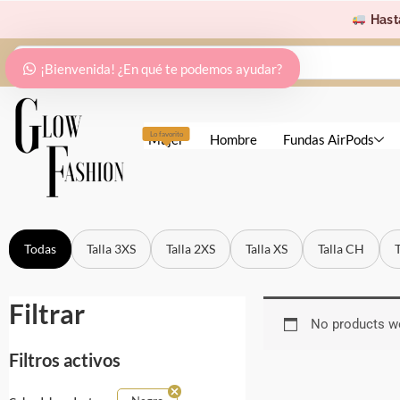
Ir
Hast
al
Search
contenido
¡Bienvenida! ¿En qué te podemos ayudar?
...
Lo favorito
Mujer
Hombre
Fundas AirPods
Todas
Talla 3XS
Talla 2XS
Talla XS
Talla CH
Filtrar
No products we
Filtros activos