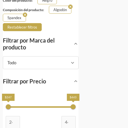
Negro
Color del producto:
Algodón
Composición del producto:
Spandex
Restablecer filtros
Filtrar por Marca del
producto
Todo
Filtrar por Precio
$247
$443