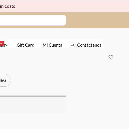
in costo
EW
jas
Gift Card
Mi Cuenta
Contáctanos
 4EG