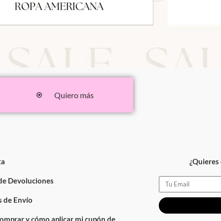
Quiero más
ta
¿Quieres 
 de Devoluciones
Email
 de Envío
omprar y cómo aplicar mi cupón de