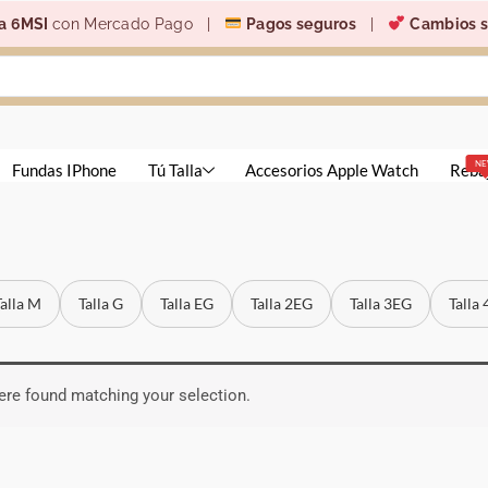
a 6MSI
con Mercado Pago |
Pagos seguros
|
Cambios s
N
Fundas IPhone
Tú Talla
Accesorios Apple Watch
Reba
Talla M
Talla G
Talla EG
Talla 2EG
Talla 3EG
Talla
re found matching your selection.