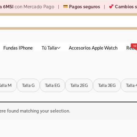
a 6MSI
con Mercado Pago |
Pagos seguros
|
Cambios s
N
Fundas IPhone
Tú Talla
Accesorios Apple Watch
Reba
Talla M
Talla G
Talla EG
Talla 2EG
Talla 3EG
Talla
re found matching your selection.