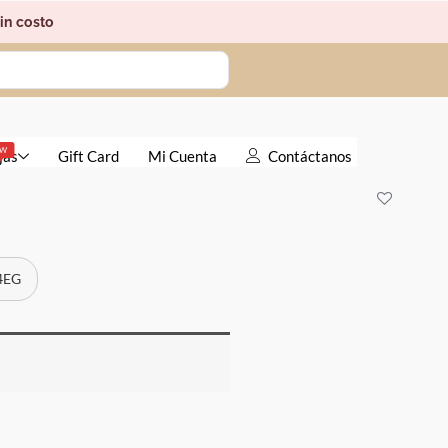
in costo
EW
jas
Gift Card
Mi Cuenta
Contáctanos
 4EG