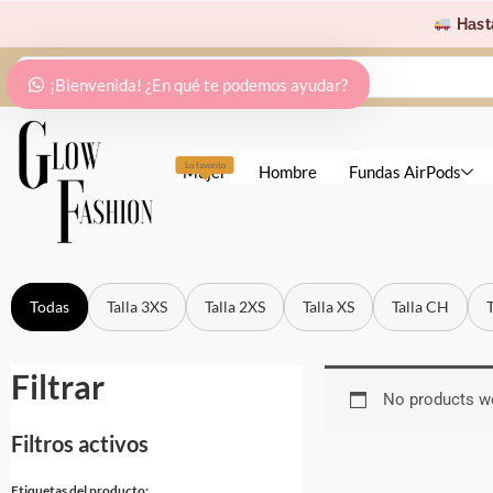
Ir
Hast
al
Search
contenido
¡Bienvenida! ¿En qué te podemos ayudar?
...
Lo favorito
Mujer
Hombre
Fundas AirPods
Todas
Talla 3XS
Talla 2XS
Talla XS
Talla CH
Filtrar
No products we
Filtros activos
Etiquetas del producto: