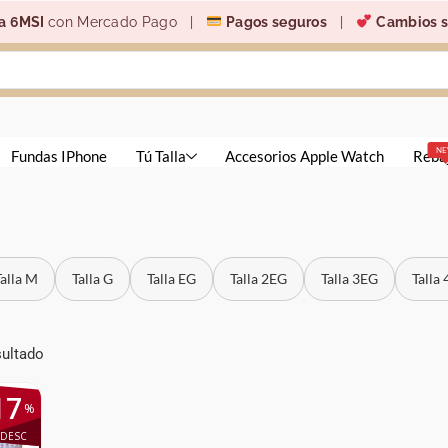
a 6MSI
con Mercado Pago |
Pagos seguros
|
Cambios s
N
Fundas IPhone
Tú Talla
Accesorios Apple Watch
Reba
Talla M
Talla G
Talla EG
Talla 2EG
Talla 3EG
Talla
sultado
17
%
DESC