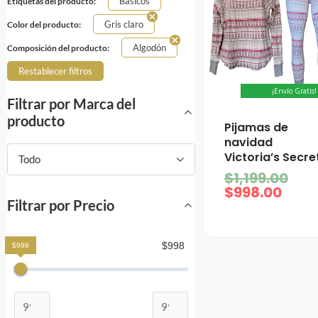
Básicos
Etiquetas del producto:
Gris claro
Color del producto:
Algodón
Composición del producto:
Restablecer filtros
¡Envío Gratis!
Filtrar por Marca del
producto
El
El
Pijamas de
prec
pre
navidad
actu
ori
Victoria’s Secre
Todo
es:
era
$
1,199.00
$998
$1,
$
998.00
Filtrar por Precio
$998
$998