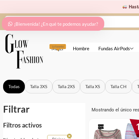
Ir
Hast
al
Search
contenido
¡Bienvenida! ¿En qué te podemos ayudar?
...
Lo favorito
Mujer
Hombre
Fundas AirPods
Todas
Talla 3XS
Talla 2XS
Talla XS
Talla CH
Filtrar
Mostrando el único re
Filtros activos
CH/S