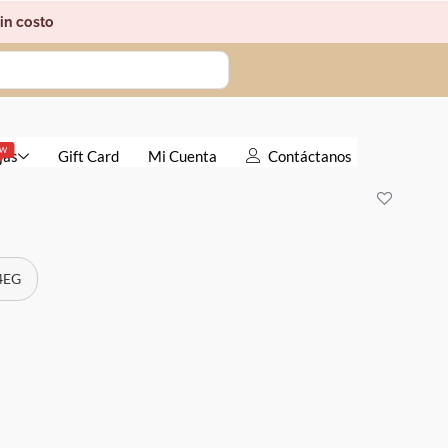
in costo
EW
jas
Gift Card
Mi Cuenta
Contáctanos
 4EG