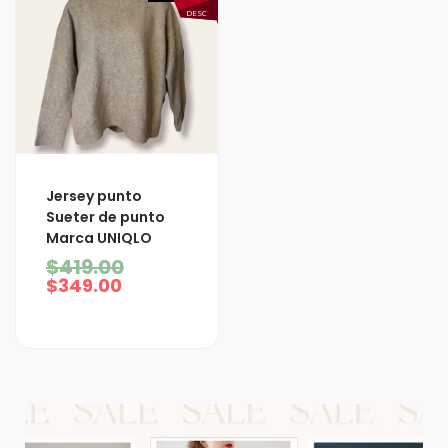
DESC
El
El
Jersey punto
precio
precio
Sueter de punto
actual
original
Marca UNIQLO
es:
era:
$349.00.
$419.00.
$
419.00
$
349.00