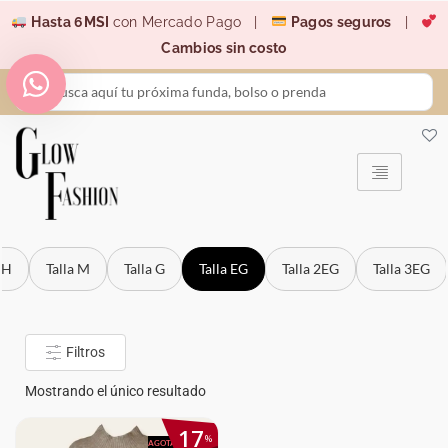
Ir
Hasta 6MSI
con Mercado Pago |
Pagos seguros
|
al
Cambios sin costo
contenido
Search
...
CH
Talla M
Talla G
Talla EG
Talla 2EG
Talla 3EG
Filtros
Mostrando el único resultado
17
%
AGOTADO