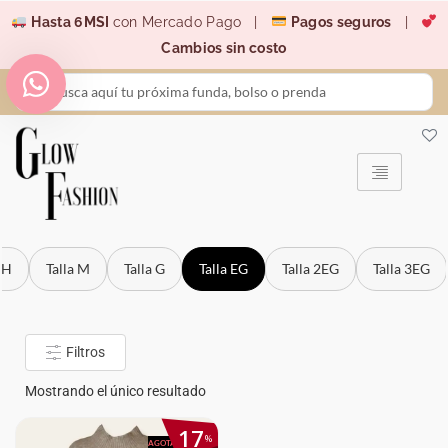
Ir
Hasta 6MSI
con Mercado Pago |
Pagos seguros
|
al
Cambios sin costo
contenido
Search
...
CH
Talla M
Talla G
Talla EG
Talla 2EG
Talla 3EG
Filtros
Mostrando el único resultado
17
%
AGOTADO