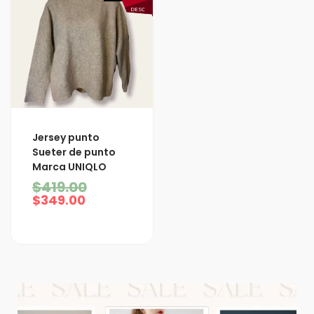
DESC
El
El
Jersey punto
precio
precio
Sueter de punto
actual
original
Marca UNIQLO
es:
era:
$349.00.
$419.00.
$
419.00
$
349.00