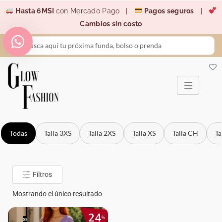
Ir
Hasta 6MSI
con Mercado Pago |
Pagos seguros
|
al
Cambios sin costo
contenido
Search
...
Todas
Talla 3XS
Talla 2XS
Talla XS
Talla CH
Ta
Filtros
Mostrando el único resultado
24
%
XS