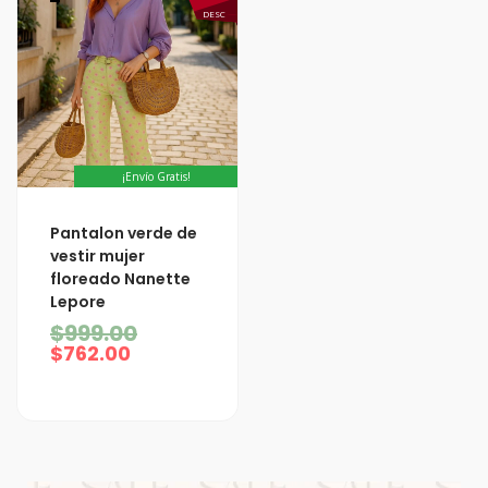
DESC
¡Envío Gratis!
El
El
Pantalon verde de
precio
precio
vestir mujer
actual
original
floreado Nanette
es:
era:
Lepore
$762.00.
$999.00.
$
999.00
$
762.00