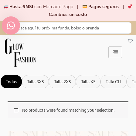
Ir
Hasta 6MSI
con Mercado Pago |
Pagos seguros
|
al
Cambios sin costo
contenido
Search
...
Todas
Talla 3XS
Talla 2XS
Talla XS
Talla CH
Ta
No products were found matching your selection.