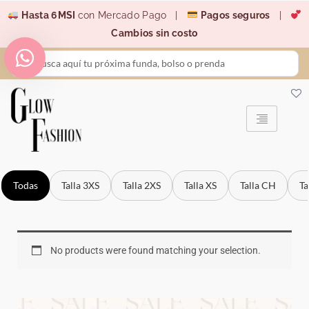
Ir
Hasta 6MSI
con Mercado Pago |
Pagos seguros
|
al
Cambios sin costo
contenido
Search
...
Todas
Talla 3XS
Talla 2XS
Talla XS
Talla CH
Ta
No products were found matching your selection.