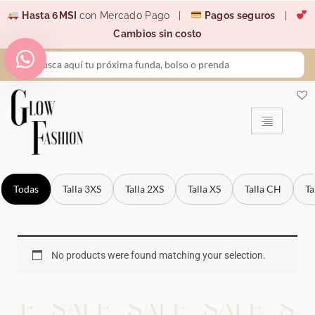
Ir
Hasta 6MSI
con Mercado Pago |
Pagos seguros
|
al
Cambios sin costo
contenido
Search
...
Todas
Talla 3XS
Talla 2XS
Talla XS
Talla CH
Ta
No products were found matching your selection.