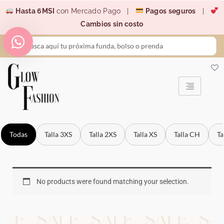
Ir
Hasta 6MSI
con Mercado Pago |
Pagos seguros
|
al
Cambios sin costo
contenido
Search
...
Todas
Talla 3XS
Talla 2XS
Talla XS
Talla CH
Ta
No products were found matching your selection.