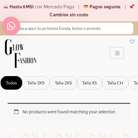
Ir
Hasta 6MSI
con Mercado Pago |
Pagos seguros
|
al
Cambios sin costo
contenido
Search
...
Todas
Talla 3XS
Talla 2XS
Talla XS
Talla CH
Ta
No products were found matching your selection.