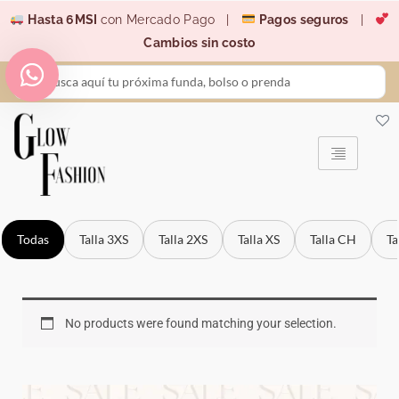
Ir
Hasta 6MSI
con Mercado Pago |
Pagos seguros
|
al
Cambios sin costo
contenido
Search
...
Todas
Talla 3XS
Talla 2XS
Talla XS
Talla CH
Ta
No products were found matching your selection.