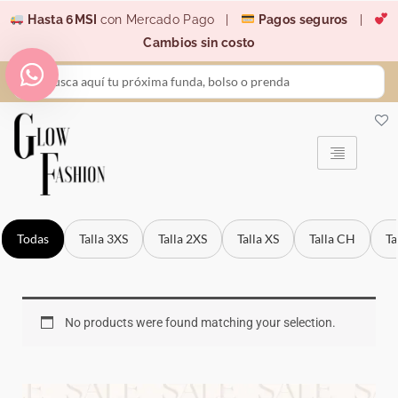
Ir
Hasta 6MSI
con Mercado Pago |
Pagos seguros
|
al
Cambios sin costo
contenido
Search
...
Todas
Talla 3XS
Talla 2XS
Talla XS
Talla CH
Ta
No products were found matching your selection.