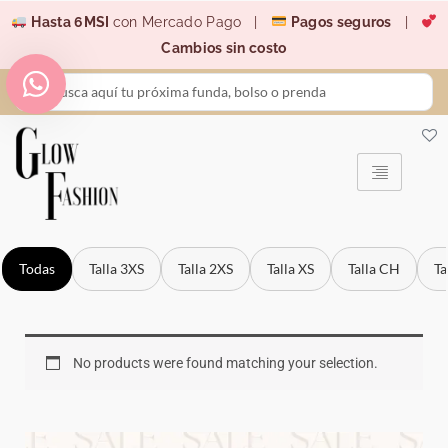
Ir
Hasta 6MSI
con Mercado Pago |
Pagos seguros
|
al
Cambios sin costo
contenido
Search
...
Todas
Talla 3XS
Talla 2XS
Talla XS
Talla CH
Ta
No products were found matching your selection.