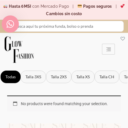
Ir
Hasta 6MSI
con Mercado Pago |
Pagos seguros
|
al
Cambios sin costo
contenido
Search
...
Todas
Talla 3XS
Talla 2XS
Talla XS
Talla CH
Ta
No products were found matching your selection.