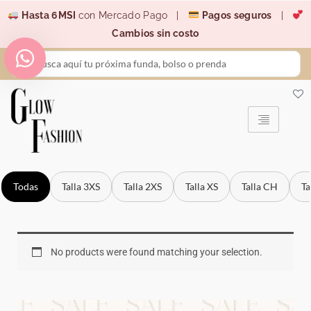
Ir
Hasta 6MSI
con Mercado Pago |
Pagos seguros
|
al
Cambios sin costo
contenido
Search
...
Todas
Talla 3XS
Talla 2XS
Talla XS
Talla CH
Ta
No products were found matching your selection.