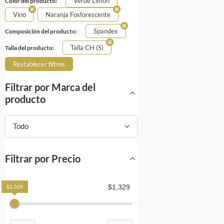
Verde Limón
Color del producto:
Vino
Naranja Fosforescente
Spandex
Composición del producto:
Talla CH (S)
Talla del producto:
Restablecer filtros
Filtrar por Marca del
producto
Todo
Filtrar por Precio
$1,329
$1,329