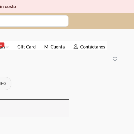
in costo
EW
jas
Gift Card
Mi Cuenta
Contáctanos
 4EG