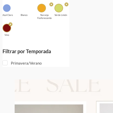
Azul Claro
Blanco
Naranja
Verde Limón
Fosforescente
Vino
Filtrar por Temporada
Primavera/Verano