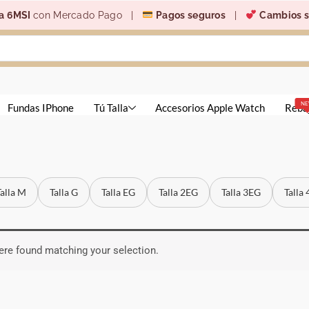
a 6MSI
con Mercado Pago |
Pagos seguros
|
Cambios s
N
Fundas IPhone
Tú Talla
Accesorios Apple Watch
Reba
Talla M
Talla G
Talla EG
Talla 2EG
Talla 3EG
Talla
re found matching your selection.