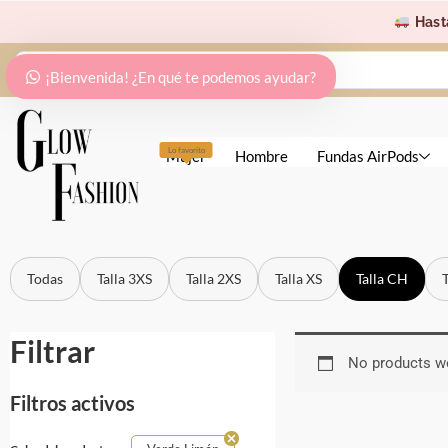
Ir
Hast
al
Search
contenido
¡Bienvenida! ¿En qué te podemos ayudar?
...
Lo favorito
Mujer
Hombre
Fundas AirPods
Todas
Talla 3XS
Talla 2XS
Talla XS
Talla CH
Filtrar
No products we
Filtros activos