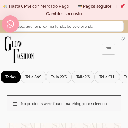
Ir
Hasta 6MSI
con Mercado Pago |
Pagos seguros
|
al
Cambios sin costo
contenido
Search
...
Todas
Talla 3XS
Talla 2XS
Talla XS
Talla CH
Ta
No products were found matching your selection.