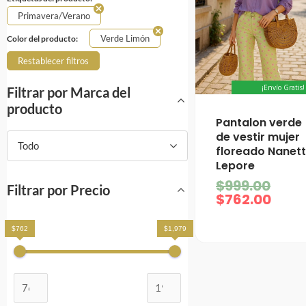
Primavera/Verano
Verde Limón
Color del producto:
Restablecer filtros
¡Envío Gratis!
Filtrar por Marca del
producto
El
El
Pantalon verde
prec
prec
de vestir mujer
actu
orig
Todo
floreado Nanet
es:
era:
Lepore
$762
$999
$
999.00
Filtrar por Precio
$
762.00
$762
$1,979