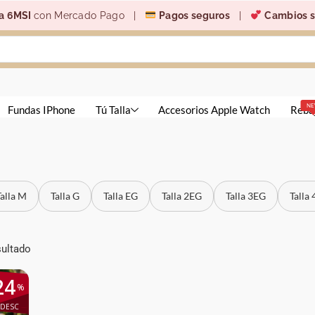
a 6MSI
con Mercado Pago |
Pagos seguros
|
Cambios s
N
Fundas IPhone
Tú Talla
Accesorios Apple Watch
Reba
Talla M
Talla G
Talla EG
Talla 2EG
Talla 3EG
Talla
sultado
24
%
DESC