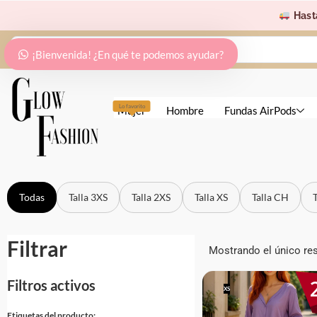
Ir
Hast
al
Search
contenido
¡Bienvenida! ¿En qué te podemos ayudar?
...
Lo favorito
Mujer
Hombre
Fundas AirPods
Todas
Talla 3XS
Talla 2XS
Talla XS
Talla CH
Filtrar
Mostrando el único re
Filtros activos
XS
Etiquetas del producto: