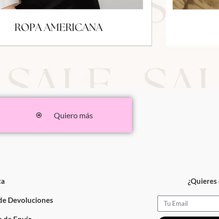
Quiero más
ta
¿Quieres 
 de Devoluciones
Email
 de Envío