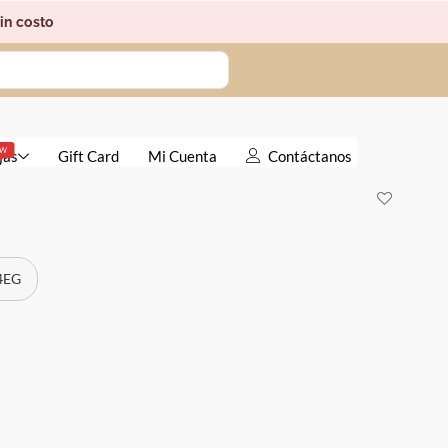
in costo
EW
jas
Gift Card
Mi Cuenta
Contáctanos
 4EG