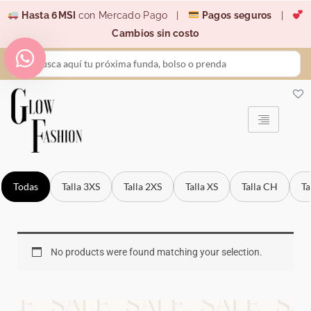
Ir
Hasta 6MSI
con Mercado Pago |
Pagos seguros
|
al
Cambios sin costo
contenido
Search
...
Todas
Talla 3XS
Talla 2XS
Talla XS
Talla CH
Ta
No products were found matching your selection.