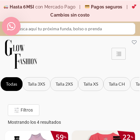
Ir
Hasta 6MSI
con Mercado Pago |
Pagos seguros
|
al
Cambios sin costo
contenido
Search
...
Todas
Talla 3XS
Talla 2XS
Talla XS
Talla CH
Ta
Filtros
Mostrando los 4 resultados
59
22
%
%
L (G)
AGOTADO