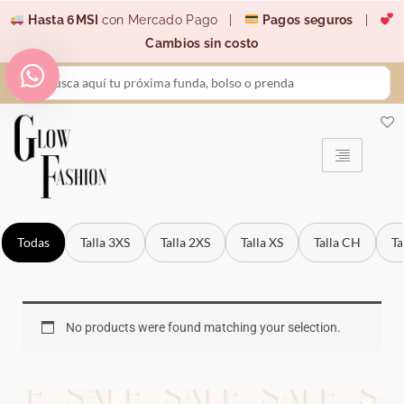
Ir
Hasta 6MSI
con Mercado Pago |
Pagos seguros
|
al
Cambios sin costo
contenido
Search
...
Todas
Talla 3XS
Talla 2XS
Talla XS
Talla CH
Ta
No products were found matching your selection.