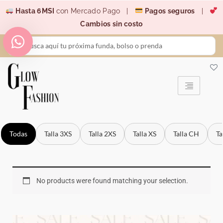
Ir
Hasta 6MSI
con Mercado Pago |
Pagos seguros
|
al
Cambios sin costo
contenido
Search
...
Todas
Talla 3XS
Talla 2XS
Talla XS
Talla CH
Ta
No products were found matching your selection.