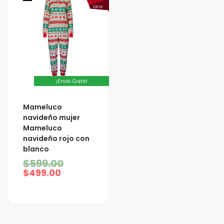
DESC
¡Envío Gratis!
El
El
Mameluco
precio
precio
navideño mujer
actual
original
Mameluco
es:
era:
navideño rojo con
$499.00.
$599.00.
blanco
$
599.00
$
499.00