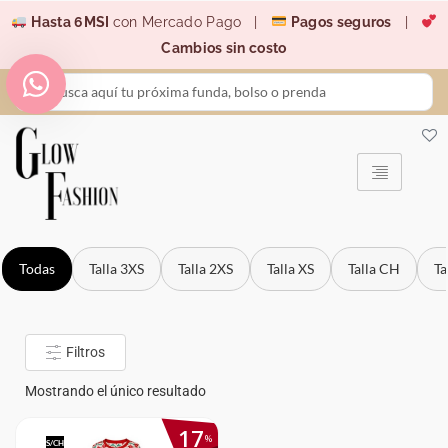
Ir
Hasta 6MSI
con Mercado Pago |
Pagos seguros
|
al
Cambios sin costo
contenido
Search
...
Todas
Talla 3XS
Talla 2XS
Talla XS
Talla CH
Ta
Filtros
Mostrando el único resultado
17
%
S/CH