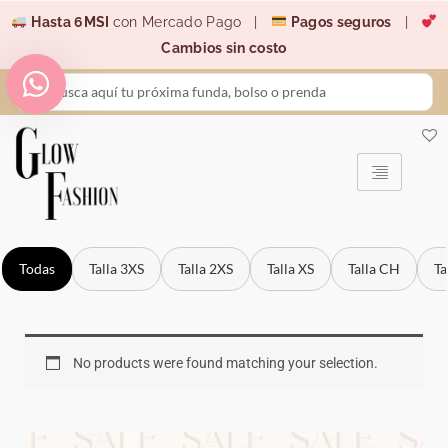
Ir
Hasta 6MSI
con Mercado Pago |
Pagos seguros
|
al
Cambios sin costo
contenido
Search
...
Todas
Talla 3XS
Talla 2XS
Talla XS
Talla CH
Ta
No products were found matching your selection.