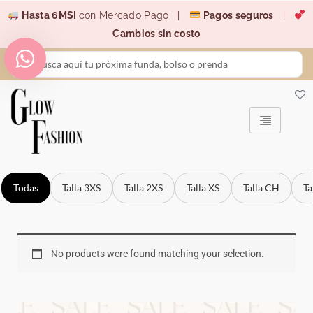
Ir
Hasta 6MSI
con Mercado Pago |
Pagos seguros
|
al
Cambios sin costo
contenido
Search
...
Todas
Talla 3XS
Talla 2XS
Talla XS
Talla CH
Ta
No products were found matching your selection.