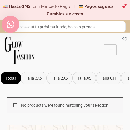
Ir
Hasta 6MSI
con Mercado Pago |
Pagos seguros
|
al
Cambios sin costo
contenido
Search
...
Todas
Talla 3XS
Talla 2XS
Talla XS
Talla CH
Ta
No products were found matching your selection.