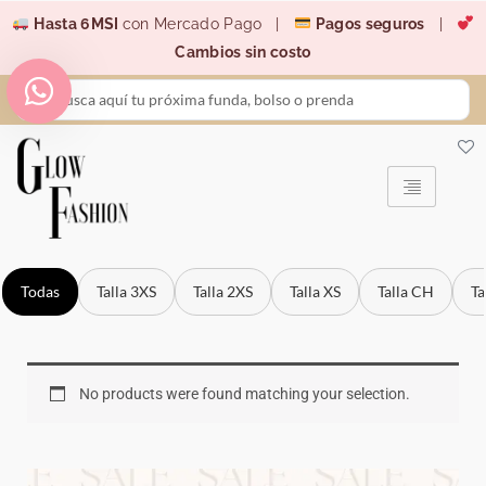
Ir
Hasta 6MSI
con Mercado Pago |
Pagos seguros
|
al
Cambios sin costo
contenido
Search
...
Todas
Talla 3XS
Talla 2XS
Talla XS
Talla CH
Ta
No products were found matching your selection.