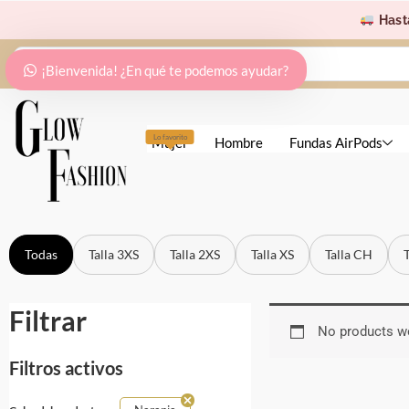
Ir
Hast
al
Search
contenido
¡Bienvenida! ¿En qué te podemos ayudar?
...
Lo favorito
Mujer
Hombre
Fundas AirPods
Todas
Talla 3XS
Talla 2XS
Talla XS
Talla CH
Filtrar
No products we
Filtros activos