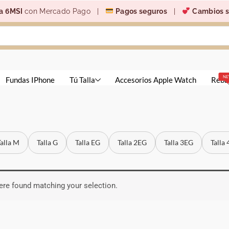
a 6MSI
con Mercado Pago |
Pagos seguros
|
Cambios s
N
Fundas IPhone
Tú Talla
Accesorios Apple Watch
Reba
Talla M
Talla G
Talla EG
Talla 2EG
Talla 3EG
Talla
re found matching your selection.