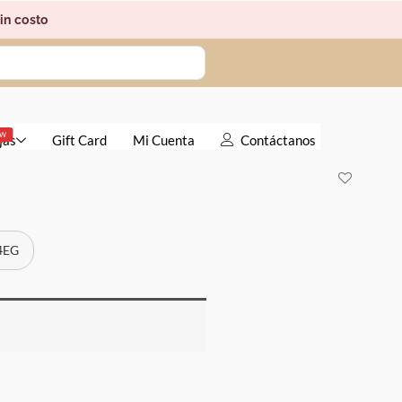
in costo
EW
jas
Gift Card
Mi Cuenta
Contáctanos
 4EG