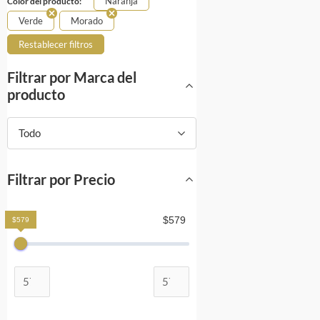
Naranja
Color del producto:
Verde
Morado
Restablecer filtros
Filtrar por Marca del
producto
Todo
Filtrar por Precio
$579
$579