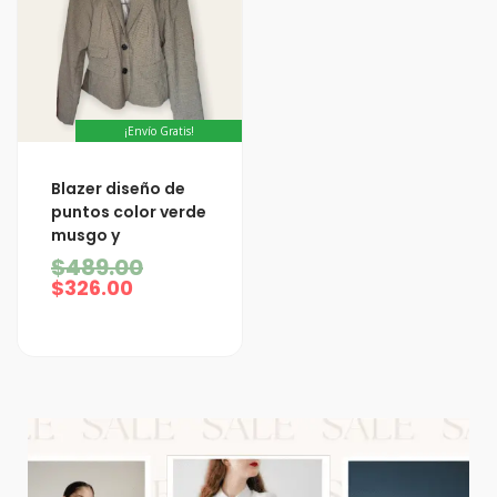
¡Envío Gratis!
El
El
Blazer diseño de
precio
precio
puntos color verde
actual
original
musgo y
es:
era:
$326.00.
$489.00.
$
489.00
$
326.00