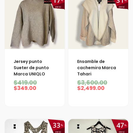
17
31
%
%
AGOTADO
AGOTADO
DESC
DESC
El
El
El
El
Jersey punto
Ensamble de
precio
precio
precio
precio
Sueter de punto
cachemira Marca
actual
original
actual
original
Marca UNIQLO
Tahari
es:
era:
es:
era:
$349.00.
$419.00.
$2,499.00.
$3,600.0
$
419.00
$
3,600.00
$
349.00
$
2,499.00
33
47
%
%
M
M
DESC
DESC