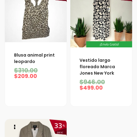
¡Envío Gratis!
El
El
Blusa animal print
El
El
precio
precio
Vestido largo
leopardo
precio
precio
actual
original
floreado Marca
$
310.00
actual
original
es:
era:
Jones New York
es:
era:
$209.00.
$310.00.
$
209.00
$499.00.
$946.00.
$
946.00
$
499.00
33
%
S
DESC