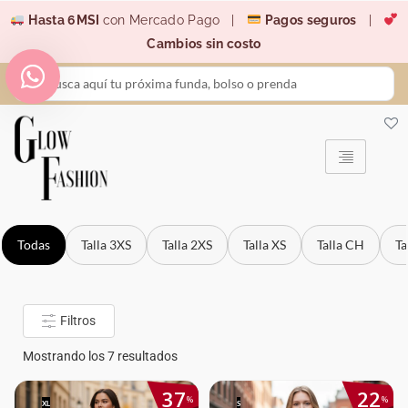
Ir
Hasta 6MSI
con Mercado Pago |
Pagos seguros
|
al
Cambios sin costo
contenido
Search
...
Todas
Talla 3XS
Talla 2XS
Talla XS
Talla CH
Ta
Filtros
Mostrando los 7 resultados
37
22
%
%
XL
S