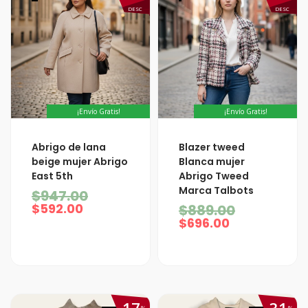
DESC
DESC
¡Envío Gratis!
¡Envío Gratis!
El
El
El
El
Abrigo de lana
Blazer tweed
precio
precio
precio
precio
beige mujer Abrigo
Blanca mujer
actual
original
actual
original
East 5th
Abrigo Tweed
es:
era:
es:
era:
Marca Talbots
$592.00.
$947.00.
$696.00.
$889.00.
$
947.00
$
592.00
$
889.00
$
696.00