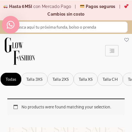
Ir
Hasta 6MSI
con Mercado Pago |
Pagos seguros
|
al
Cambios sin costo
contenido
Search
...
Todas
Talla 3XS
Talla 2XS
Talla XS
Talla CH
Ta
No products were found matching your selection.