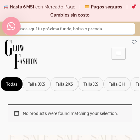
Ir
Hasta 6MSI
con Mercado Pago |
Pagos seguros
|
al
Cambios sin costo
contenido
Search
...
Todas
Talla 3XS
Talla 2XS
Talla XS
Talla CH
Ta
No products were found matching your selection.