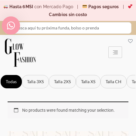
Ir
Hasta 6MSI
con Mercado Pago |
Pagos seguros
|
al
Cambios sin costo
contenido
Search
...
Todas
Talla 3XS
Talla 2XS
Talla XS
Talla CH
Ta
No products were found matching your selection.