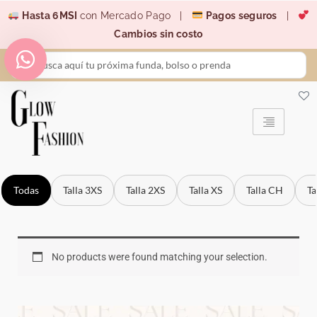
Ir
Hasta 6MSI
con Mercado Pago |
Pagos seguros
|
al
Cambios sin costo
contenido
Search
...
Todas
Talla 3XS
Talla 2XS
Talla XS
Talla CH
Ta
No products were found matching your selection.