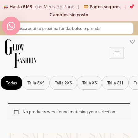
Ir
Hasta 6MSI
con Mercado Pago |
Pagos seguros
|
al
Cambios sin costo
contenido
Search
...
Todas
Talla 3XS
Talla 2XS
Talla XS
Talla CH
Ta
No products were found matching your selection.