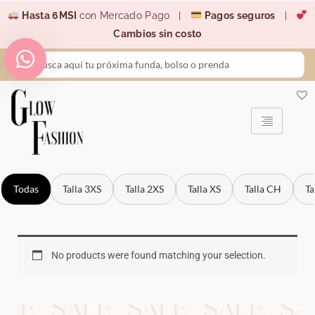
Ir
Hasta 6MSI
con Mercado Pago |
Pagos seguros
|
al
Cambios sin costo
contenido
Search
...
Todas
Talla 3XS
Talla 2XS
Talla XS
Talla CH
Ta
No products were found matching your selection.