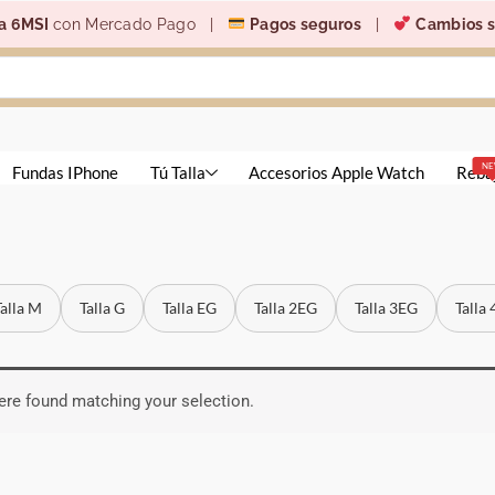
a 6MSI
con Mercado Pago |
Pagos seguros
|
Cambios s
N
Fundas IPhone
Tú Talla
Accesorios Apple Watch
Reba
Talla M
Talla G
Talla EG
Talla 2EG
Talla 3EG
Talla
re found matching your selection.