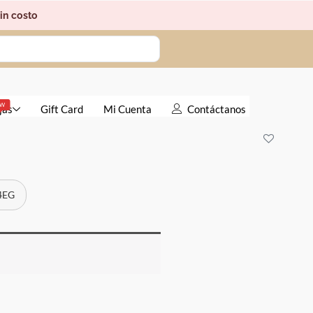
in costo
EW
jas
Gift Card
Mi Cuenta
Contáctanos
 4EG