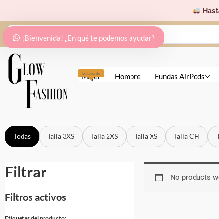
Ir
Hast
al
Search
contenido
¡Bienvenida! ¿En qué te podemos ayudar?
...
Lo favorito
Mujer
Hombre
Fundas AirPods
Todas
Talla 3XS
Talla 2XS
Talla XS
Talla CH
Filtrar
No products we
Filtros activos
Etiquetas del producto: