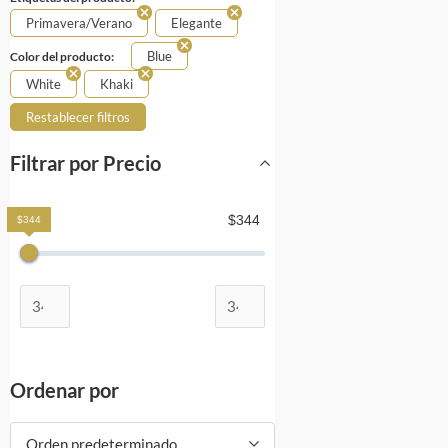
Primavera/Verano
Elegante
Blue
Color del producto:
White
Khaki
Restablecer filtros
Filtrar por Precio
$344
$344
Ordenar por
Orden predeterminado