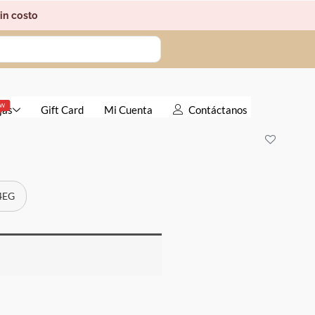
in costo
EW
jas
Gift Card
Mi Cuenta
Contáctanos
 4EG