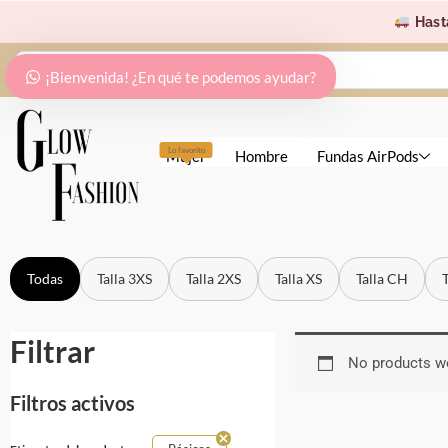
Ir
Hast
al
Search
contenido
¡Bienvenida! ¿En qué te podemos ayudar?
...
Lo favorito
Mujer
Hombre
Fundas AirPods
Todas
Talla 3XS
Talla 2XS
Talla XS
Talla CH
Filtrar
No products we
Filtros activos