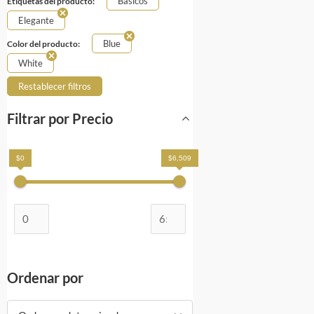
Básicos
Etiquetas del producto:
Elegante
Blue
Color del producto:
White
Restablecer filtros
Filtrar por Precio
$0
$6,509
Ordenar por