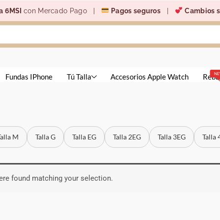
a 6MSI
con Mercado Pago |
Pagos seguros
|
Cambios s
N
Fundas IPhone
Tú Talla
Accesorios Apple Watch
Reba
Talla M
Talla G
Talla EG
Talla 2EG
Talla 3EG
Talla
re found matching your selection.