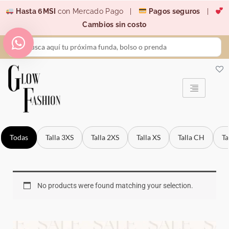
Ir
Hasta 6MSI
con Mercado Pago |
Pagos seguros
|
al
Cambios sin costo
contenido
Search
...
Todas
Talla 3XS
Talla 2XS
Talla XS
Talla CH
Ta
No products were found matching your selection.