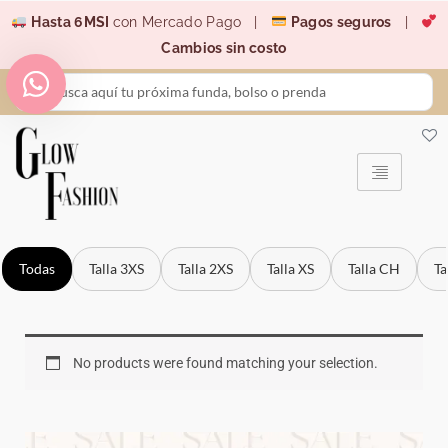
Ir
Hasta 6MSI
con Mercado Pago |
Pagos seguros
|
al
Cambios sin costo
contenido
Search
...
Todas
Talla 3XS
Talla 2XS
Talla XS
Talla CH
Ta
No products were found matching your selection.