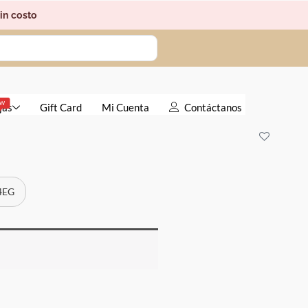
in costo
EW
jas
Gift Card
Mi Cuenta
Contáctanos
 4EG