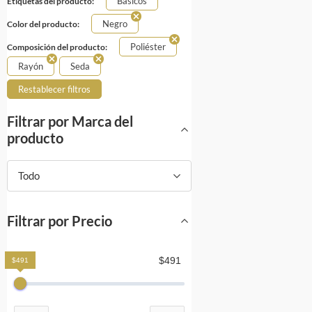
Básicos
Etiquetas del producto:
Negro
Color del producto:
Poliéster
Composición del producto:
Rayón
Seda
Restablecer filtros
Filtrar por Marca del
producto
Todo
Filtrar por Precio
$491
$491