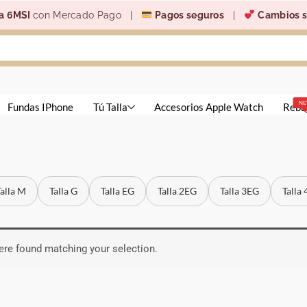
a 6MSI
con Mercado Pago |
Pagos seguros
|
Cambios s
N
Fundas IPhone
Tú Talla
Accesorios Apple Watch
Reba
Talla M
Talla G
Talla EG
Talla 2EG
Talla 3EG
Talla
re found matching your selection.