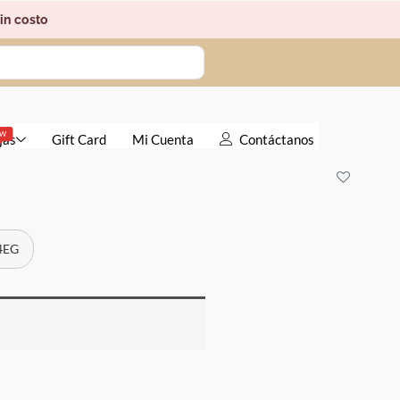
in costo
EW
jas
Gift Card
Mi Cuenta
Contáctanos
 4EG