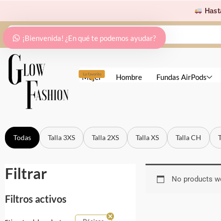
Ir
Hast
al
Search
contenido
¡Bienvenida! ¿En qué te podemos ayudar?
...
Lo favorito
Mujer
Hombre
Fundas AirPods
Todas
Talla 3XS
Talla 2XS
Talla XS
Talla CH
Filtrar
No products we
Filtros activos