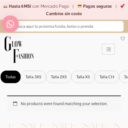
Ir
Hasta 6MSI
con Mercado Pago |
Pagos seguros
|
al
Cambios sin costo
contenido
Search
...
Todas
Talla 3XS
Talla 2XS
Talla XS
Talla CH
Ta
No products were found matching your selection.